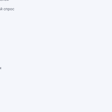
й спрос
м