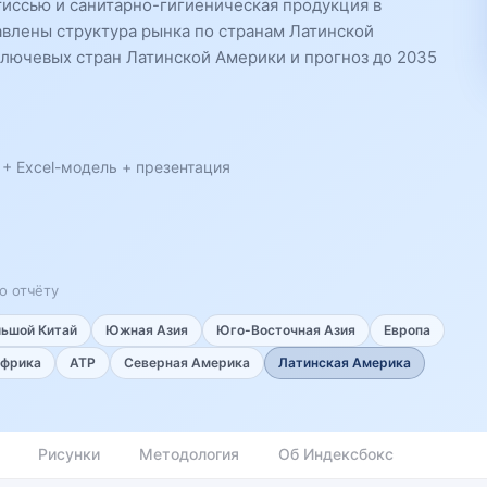
иссью и санитарно-гигиеническая продукция в
авлены структура рынка по странам Латинской
ключевых стран Латинской Америки и прогноз до 2035
 + Excel-модель + презентация
о отчёту
льшой Китай
Южная Азия
Юго-Восточная Азия
Европа
фрика
АТР
Северная Америка
Латинская Америка
Рисунки
Методология
Об Индексбокс