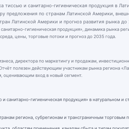
а тиссью и санитарно-гигиеническая продукция в Лат
уру предложения по странам Латинской Америки, внеш
тран Латинской Америки и прогноз развития рынка до 
 санитарно-гигиеническая продукция
», динамика
рынка рег
среда, цены, торговые потоки и прогноз до 2035 года.
бизнеса, директора по маркетингу и продажам, инвестицион
n. Отчёт полезен действующим участникам
рынка региона «Л
, оценивающим вход в новый сегмент.
ю и санитарно-гигиеническая продукция» в натуральном и с
странам региона, субрегионам и трансграничным торговым 
укта, областям применения, каналам сбыта и типам покупа