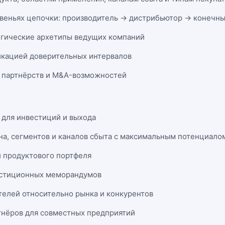
веньях цепочки: производитель → дистрибьютор → конечны
егические архетипы ведущих компаний
икацией доверительных интервалов
 партнёрств и M&A-возможностей
 для инвестиций и выхода
на, сегментов и каналов сбыта с максимальным потенциало
и продуктового портфеля
естиционных меморандумов
телей относительно рынка и конкурентов
нёров для совместных предприятий