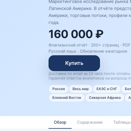
Маркетинговое исследование рынка т
Латинской Америке. В отчёте предст
Америки, торговые потоки, профили 
года.
160 000 ₽
Флагманский отчёт · 200+ страниц ·
PDF
Русский язык
·
Обновление ежегодное
Купить
Доставка по email за 24 часа после оплаты
Гарантия ответов аналитиков на вопросы п
Россия
Весь мир
ЕАЭС и СНГ
Бо
Ближний Восток
Северная Африка
А
Обзор
Содержание
Таблицы