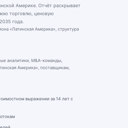
инской Америке. Отчёт раскрывает
нюю торговлю, ценовую
2035 года.
иона «Латинская Америка»
, структура
ные аналитики, M&A-команды,
атинская Америка»
, поставщикам,
тоимостном выражении за 14 лет с
потокам
телей