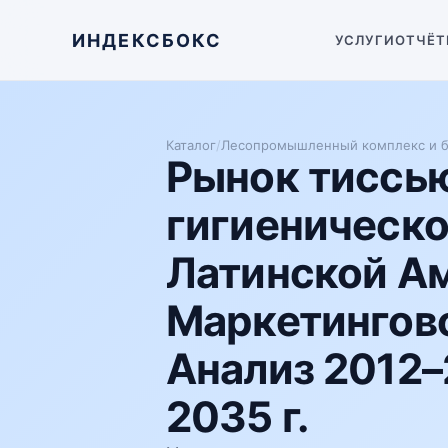
ИНДЕКСБОКС
УСЛУГИ
ОТЧЁТ
Каталог
/
Лесопромышленный комплекс и б
Рынок тиссью
гигиеническо
Латинской А
Маркетингово
Анализ 2012–
2035 г.