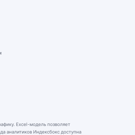
м
рафику. Excel-модель позволяет
нда аналитиков Индексбокс доступна