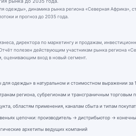
ия рынка до 2035 года.
ля одежды
», динамика
рынка региона «Северная Африка»
, 
отоки и прогноз до 2035 года.
бизнеса, директора по маркетингу и продажам, инвестицион
n. Отчёт полезен действующим участникам
рынка региона «С
, оценивающим вход в новый сегмент.
 для одежды» в натуральном и стоимостном выражении за 14
странам региона, субрегионам и трансграничным торговым 
укта, областям применения, каналам сбыта и типам покупа
веньях цепочки: производитель → дистрибьютор → конечны
егические архетипы ведущих компаний