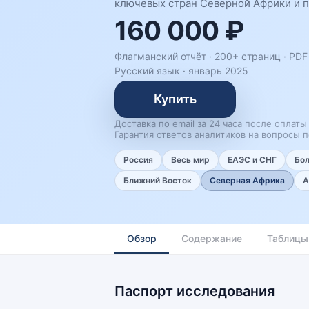
ключевых стран Северной Африки и п
160 000 ₽
Флагманский отчёт · 200+ страниц ·
PDF 
Русский язык
·
январь 2025
Купить
Доставка по email за 24 часа после оплаты
Гарантия ответов аналитиков на вопросы п
Россия
Весь мир
ЕАЭС и СНГ
Бо
Ближний Восток
Северная Африка
А
Обзор
Содержание
Таблицы
Паспорт исследования