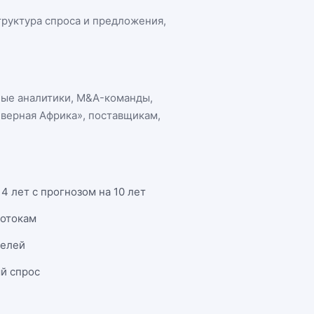
структура спроса и предложения,
ные аналитики, M&A-команды,
еверная Африка»
, поставщикам,
 лет с прогнозом на 10 лет
потокам
телей
й спрос