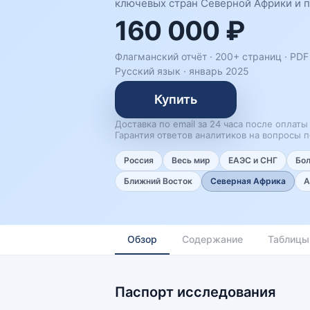
ключевых стран Северной Африки и п
160 000 ₽
Флагманский отчёт · 200+ страниц ·
PDF 
Русский язык
·
январь 2025
Купить
Доставка по email за 24 часа после оплаты
Гарантия ответов аналитиков на вопросы п
Россия
Весь мир
ЕАЭС и СНГ
Бо
Ближний Восток
Северная Африка
А
Обзор
Содержание
Таблицы
Паспорт исследования