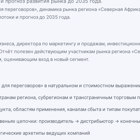
и прогноз развития рынка до 2035 года.
ля переговоров
», динамика
рынка региона «Северная Африк
отоки и прогноз до 2035 года.
бизнеса, директора по маркетингу и продажам, инвестицион
n. Отчёт полезен действующим участникам
рынка региона «С
, оценивающим вход в новый сегмент.
 для переговоров» в натуральном и стоимостном выражении 
странам региона, субрегионам и трансграничным торговым 
укта, областям применения, каналам сбыта и типам покупа
веньях цепочки: производитель → дистрибьютор → конечны
егические архетипы ведущих компаний