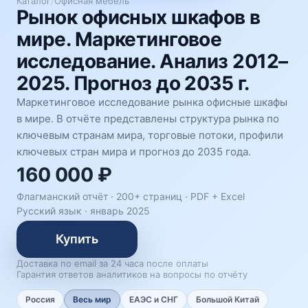
Каталог
/
Офисная мебель
Рынок офисных шкафов в
мире. Маркетинговое
исследование. Анализ 2012–
2025. Прогноз до 2035 г.
Маркетинговое исследование рынка офисные шкафы
в мире. В отчёте представлены структура рынка по
ключевым странам мира, торговые потоки, профили
ключевых стран мира и прогноз до 2035 года.
160 000 ₽
Флагманский отчёт · 200+ страниц ·
PDF + Excel
Русский язык
·
январь 2025
Купить
Доставка по email за 24 часа после оплаты
Гарантия ответов аналитиков на вопросы по отчёту
Россия
Весь мир
ЕАЭС и СНГ
Большой Китай