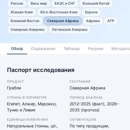
Россия
Весь мир
ЕАЭС и СНГ
Большой Китай
Южная Азия
Юго-Восточная Азия
Европа
Ближний Восток
Северная Африка
Африка
АТР
Северная Америка
Латинская Америка
Обзор
Содержание
Таблицы
Рисунки
Методоло
Паспорт исследования
ПРОДУКТ
ГЕОГРАФИЯ
Грабли
Северная Африка
СТРАНЫ В ПЕРИМЕТРЕ
ПЕРИОД АНАЛИЗА
Египет, Алжир, Марокко,
2012–2025 (факт), 2026–
Тунис и Ливия
2035 (прогноз)
ЕДИНИЦЫ ИЗМЕРЕНИЯ
СЕГМЕНТАЦИЯ
Натуральные (тонны, шт.,
По типу продукции,