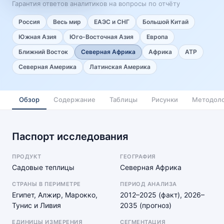
Гарантия ответов аналитиков на вопросы по отчёту
Россия
Весь мир
ЕАЭС и СНГ
Большой Китай
Южная Азия
Юго-Восточная Азия
Европа
Ближний Восток
Северная Африка
Африка
АТР
Северная Америка
Латинская Америка
Обзор
Содержание
Таблицы
Рисунки
Методоло
Паспорт исследования
ПРОДУКТ
ГЕОГРАФИЯ
Садовые теплицы
Северная Африка
СТРАНЫ В ПЕРИМЕТРЕ
ПЕРИОД АНАЛИЗА
Египет, Алжир, Марокко,
2012–2025 (факт), 2026–
Тунис и Ливия
2035 (прогноз)
ЕДИНИЦЫ ИЗМЕРЕНИЯ
СЕГМЕНТАЦИЯ