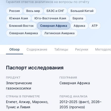
Гарантия ответов аналитиков на вопросы по отчёту
Россия
Весь мир
ЕАЭС и СНГ
Большой Китай
Южная Азия
Юго-Восточная Азия
Европа
Ближний Восток
Северная Африка
Африка
АТР
Северная Америка
Латинская Америка
Обзор
Содержание
Таблицы
Рисунки
Методоло
Паспорт исследования
ПРОДУКТ
ГЕОГРАФИЯ
Электрические
Северная Африка
газонокосилки
СТРАНЫ В ПЕРИМЕТРЕ
ПЕРИОД АНАЛИЗА
Египет, Алжир, Марокко,
2012–2025 (факт), 2026–
Тунис и Ливия
2035 (прогноз)