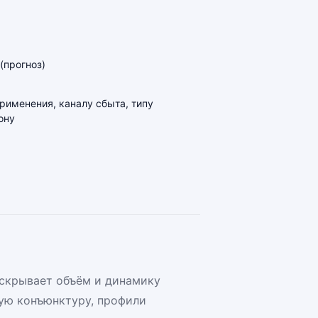
(прогноз)
применения, каналу сбыта, типу
ону
аскрывает объём и динамику
ую конъюнктуру, профили