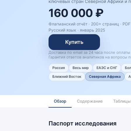
ключевых стран Северной Африки и п
160 000 ₽
Флагманский отчёт · 200+ страниц ·
PDF 
Русский язык
·
январь 2025
Купить
Доставка по email за 24 часа после оплаты
Гарантия ответов аналитиков на вопросы п
Россия
Весь мир
ЕАЭС и СНГ
Бо
Ближний Восток
Северная Африка
А
Обзор
Содержание
Таблицы
Паспорт исследования