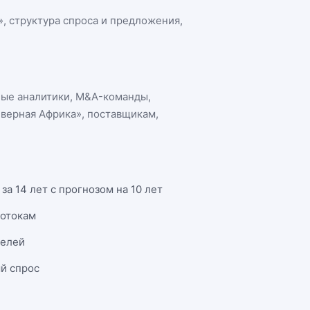
»
, структура спроса и предложения,
ные аналитики, M&A-команды,
еверная Африка»
, поставщикам,
а 14 лет с прогнозом на 10 лет
потокам
телей
й спрос