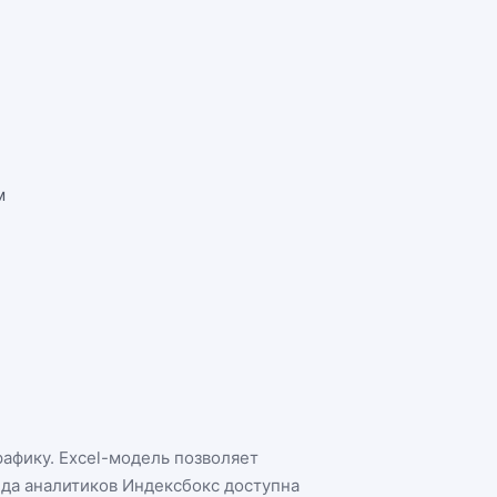
м
рафику. Excel-модель позволяет
нда аналитиков Индексбокс доступна