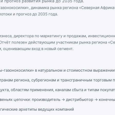
и прогноз развития рынка до 2035 года.
газонокосилки
», динамика
рынка региона «Северная Африка
отоки и прогноз до 2035 года.
бизнеса, директора по маркетингу и продажам, инвестицион
n. Отчёт полезен действующим участникам
рынка региона «С
, оценивающим вход в новый сегмент.
ы-газонокосилки» в натуральном и стоимостном выражении з
странам региона, субрегионам и трансграничным торговым 
укта, областям применения, каналам сбыта и типам покупа
веньях цепочки: производитель → дистрибьютор → конечны
егические архетипы ведущих компаний