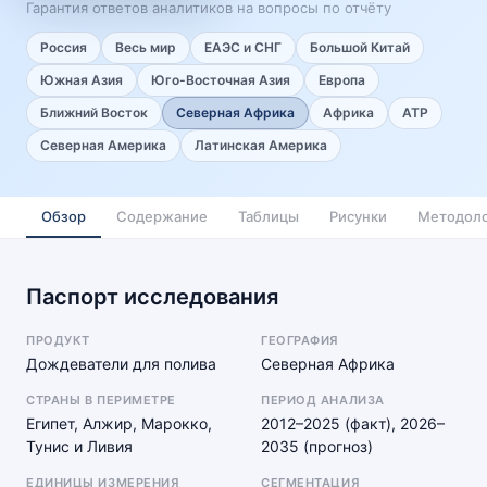
Гарантия ответов аналитиков на вопросы по отчёту
Россия
Весь мир
ЕАЭС и СНГ
Большой Китай
Южная Азия
Юго-Восточная Азия
Европа
Ближний Восток
Северная Африка
Африка
АТР
Северная Америка
Латинская Америка
Обзор
Содержание
Таблицы
Рисунки
Методоло
Паспорт исследования
ПРОДУКТ
ГЕОГРАФИЯ
Дождеватели для полива
Северная Африка
СТРАНЫ В ПЕРИМЕТРЕ
ПЕРИОД АНАЛИЗА
Египет, Алжир, Марокко,
2012–2025 (факт), 2026–
Тунис и Ливия
2035 (прогноз)
ЕДИНИЦЫ ИЗМЕРЕНИЯ
СЕГМЕНТАЦИЯ