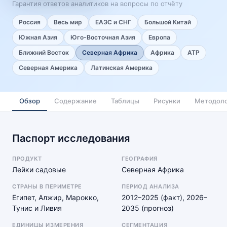
Гарантия ответов аналитиков на вопросы по отчёту
Россия
Весь мир
ЕАЭС и СНГ
Большой Китай
Южная Азия
Юго-Восточная Азия
Европа
Ближний Восток
Северная Африка
Африка
АТР
Северная Америка
Латинская Америка
Обзор
Содержание
Таблицы
Рисунки
Методоло
Паспорт исследования
ПРОДУКТ
ГЕОГРАФИЯ
Лейки садовые
Северная Африка
СТРАНЫ В ПЕРИМЕТРЕ
ПЕРИОД АНАЛИЗА
Египет, Алжир, Марокко,
2012–2025 (факт), 2026–
Тунис и Ливия
2035 (прогноз)
ЕДИНИЦЫ ИЗМЕРЕНИЯ
СЕГМЕНТАЦИЯ