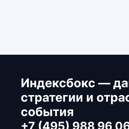
Индексбокс — да
стратегии и отр
события
+7 (495) 988 96 0