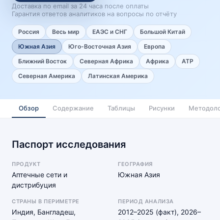
Доставка по email за 24 часа после оплаты
Гарантия ответов аналитиков на вопросы по отчёту
Россия
Весь мир
ЕАЭС и СНГ
Большой Китай
Южная Азия
Юго-Восточная Азия
Европа
Ближний Восток
Северная Африка
Африка
АТР
Северная Америка
Латинская Америка
Обзор
Содержание
Таблицы
Рисунки
Методоло
Паспорт исследования
ПРОДУКТ
ГЕОГРАФИЯ
Аптечные сети и
Южная Азия
дистрибуция
СТРАНЫ В ПЕРИМЕТРЕ
ПЕРИОД АНАЛИЗА
Индия, Бангладеш,
2012–2025 (факт), 2026–