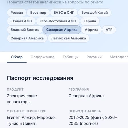
Гарантия ответов аналитиков на вопросы по отчёту
Россия
Весь мир
ЕАЭС и СНГ
Большой Китай
Южная Азия
Юго-Восточная Азия
Европа
Ближний Восток
Северная Африка
Африка
АТР
Северная Америка
Латинская Америка
Обзор
Содержание
Таблицы
Рисунки
Методоло
Паспорт исследования
ПРОДУКТ
ГЕОГРАФИЯ
Электрические
Северная Африка
конвекторы
СТРАНЫ В ПЕРИМЕТРЕ
ПЕРИОД АНАЛИЗА
Египет, Алжир, Марокко,
2012–2025 (факт), 2026–
Тунис и Ливия
2035 (прогноз)