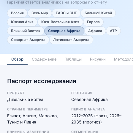
Гарантия ответов аналитиков на вопросы по отчёту
Россия
Весь мир
ЕАЭС и СНГ
Большой Китай
Южная Азия
Юго-Восточная Азия
Европа
Ближний Восток
Северная Африка
Африка
АТР
Северная Америка
Латинская Америка
Обзор
Содержание
Таблицы
Рисунки
Методоло
Паспорт исследования
ПРОДУКТ
ГЕОГРАФИЯ
Дизельные котлы
Северная Африка
СТРАНЫ В ПЕРИМЕТРЕ
ПЕРИОД АНАЛИЗА
Египет, Алжир, Марокко,
2012–2025 (факт), 2026–
Тунис и Ливия
2035 (прогноз)
ЕДИНИЦЫ ИЗМЕРЕНИЯ
СЕГМЕНТАЦИЯ