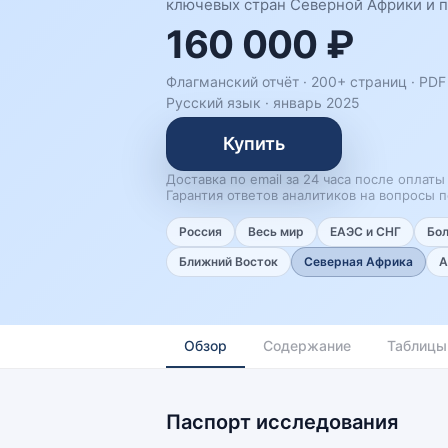
ключевых стран Северной Африки и п
160 000 ₽
Флагманский отчёт · 200+ страниц ·
PDF 
Русский язык
·
январь 2025
Купить
Доставка по email за 24 часа после оплаты
Гарантия ответов аналитиков на вопросы п
Россия
Весь мир
ЕАЭС и СНГ
Бо
Ближний Восток
Северная Африка
А
Обзор
Содержание
Таблицы
Паспорт исследования