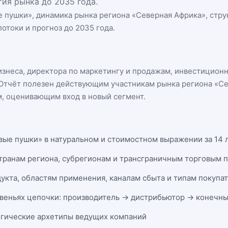
ия рынка до 2035 года.
е пушки
», динамика
рынка региона «Северная Африка»
, стр
отоки и прогноз до 2035 года.
бизнеса, директора по маркетингу и продажам, инвестицион
n. Отчёт полезен действующим участникам
рынка региона «С
, оценивающим вход в новый сегмент.
вые пушки» в натуральном и стоимостном выражении за 14 л
странам региона, субрегионам и трансграничным торговым 
укта, областям применения, каналам сбыта и типам покупа
веньях цепочки: производитель → дистрибьютор → конечны
егические архетипы ведущих компаний