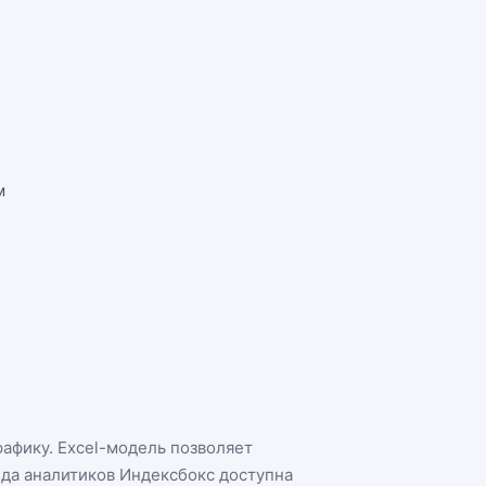
м
рафику. Excel-модель позволяет
нда аналитиков Индексбокс доступна