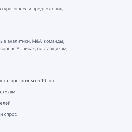
уктура спроса и предложения,
ные аналитики, M&A-команды,
еверная Африка»
, поставщикам,
ет с прогнозом на 10 лет
потокам
телей
й спрос