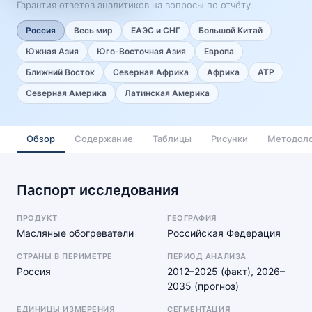
Гарантия ответов аналитиков на вопросы по отчёту
Россия
Весь мир
ЕАЭС и СНГ
Большой Китай
Южная Азия
Юго-Восточная Азия
Европа
Ближний Восток
Северная Африка
Африка
АТР
Северная Америка
Латинская Америка
Обзор
Содержание
Таблицы
Рисунки
Методоло
Паспорт исследования
ПРОДУКТ
ГЕОГРАФИЯ
Масляные обогреватели
Российская Федерация
СТРАНЫ В ПЕРИМЕТРЕ
ПЕРИОД АНАЛИЗА
Россия
2012–2025 (факт), 2026–
2035 (прогноз)
ЕДИНИЦЫ ИЗМЕРЕНИЯ
СЕГМЕНТАЦИЯ