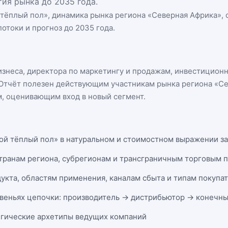
ия рынка до 2035 года.
 тёплый пол
», динамика
рынка региона «Северная Африка»
,
отоки и прогноз до 2035 года.
бизнеса, директора по маркетингу и продажам, инвестицион
n. Отчёт полезен действующим участникам
рынка региона «С
, оценивающим вход в новый сегмент.
ой тёплый пол» в натуральном и стоимостном выражении за 
странам региона, субрегионам и трансграничным торговым 
укта, областям применения, каналам сбыта и типам покупа
веньях цепочки: производитель → дистрибьютор → конечны
егические архетипы ведущих компаний