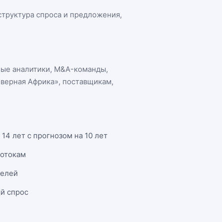
 структура спроса и предложения,
ные аналитики, M&A-команды,
еверная Африка»
, поставщикам,
14 лет с прогнозом на 10 лет
потокам
телей
й спрос