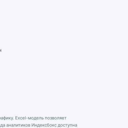
м
рафику. Excel-модель позволяет
нда аналитиков Индексбокс доступна