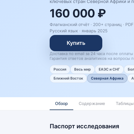
ключевых стран Северной Африки и п
160 000 ₽
Флагманский отчёт · 200+ страниц ·
PDF 
Русский язык
·
январь 2025
Купить
Доставка по email за 24 часа после оплаты
Гарантия ответов аналитиков на вопросы п
Россия
Весь мир
ЕАЭС и СНГ
Бо
Ближний Восток
Северная Африка
А
Обзор
Содержание
Таблицы
Паспорт исследования