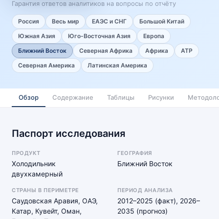
Гарантия ответов аналитиков на вопросы по отчёту
Россия
Весь мир
ЕАЭС и СНГ
Большой Китай
Южная Азия
Юго-Восточная Азия
Европа
Ближний Восток
Северная Африка
Африка
АТР
Северная Америка
Латинская Америка
Обзор
Содержание
Таблицы
Рисунки
Методоло
Паспорт исследования
ПРОДУКТ
ГЕОГРАФИЯ
Холодильник
Ближний Восток
двухкамерный
СТРАНЫ В ПЕРИМЕТРЕ
ПЕРИОД АНАЛИЗА
Саудовская Аравия, ОАЭ,
2012–2025 (факт), 2026–
Катар, Кувейт, Оман,
2035 (прогноз)