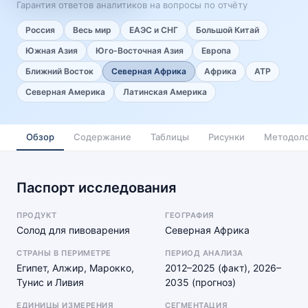
Гарантия ответов аналитиков на вопросы по отчёту
Россия
Весь мир
ЕАЭС и СНГ
Большой Китай
Южная Азия
Юго-Восточная Азия
Европа
Ближний Восток
Северная Африка
Африка
АТР
Северная Америка
Латинская Америка
Обзор
Содержание
Таблицы
Рисунки
Методоло
Паспорт исследования
ПРОДУКТ
ГЕОГРАФИЯ
Солод для пивоварения
Северная Африка
СТРАНЫ В ПЕРИМЕТРЕ
ПЕРИОД АНАЛИЗА
Египет, Алжир, Марокко,
2012–2025 (факт), 2026–
Тунис и Ливия
2035 (прогноз)
ЕДИНИЦЫ ИЗМЕРЕНИЯ
СЕГМЕНТАЦИЯ