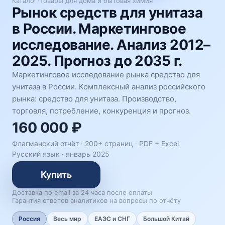
Каталог
/
Товары для дома и бытовая химия
Рынок средств для унитаза
в России. Маркетинговое
исследование. Анализ 2012–
2025. Прогноз до 2035 г.
Маркетинговое исследование рынка средство для
унитаза в России. Комплексный анализ российского
рынка: средство для унитаза. Производство,
торговля, потребление, конкуренция и прогноз.
160 000 ₽
Флагманский отчёт · 200+ страниц ·
PDF + Excel
Русский язык
·
январь 2025
Купить
Доставка по email за 24 часа после оплаты
Гарантия ответов аналитиков на вопросы по отчёту
Россия
Весь мир
ЕАЭС и СНГ
Большой Китай