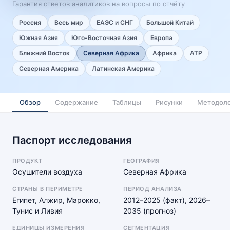
Гарантия ответов аналитиков на вопросы по отчёту
Россия
Весь мир
ЕАЭС и СНГ
Большой Китай
Южная Азия
Юго-Восточная Азия
Европа
Ближний Восток
Северная Африка
Африка
АТР
Северная Америка
Латинская Америка
Обзор
Содержание
Таблицы
Рисунки
Методоло
Паспорт исследования
ПРОДУКТ
ГЕОГРАФИЯ
Осушители воздуха
Северная Африка
СТРАНЫ В ПЕРИМЕТРЕ
ПЕРИОД АНАЛИЗА
Египет, Алжир, Марокко,
2012–2025 (факт), 2026–
Тунис и Ливия
2035 (прогноз)
ЕДИНИЦЫ ИЗМЕРЕНИЯ
СЕГМЕНТАЦИЯ