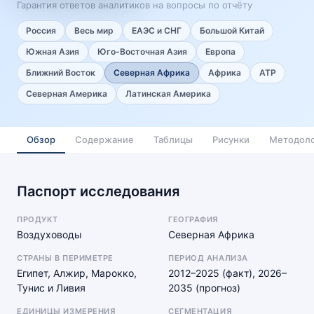
Гарантия ответов аналитиков на вопросы по отчёту
Россия
Весь мир
ЕАЭС и СНГ
Большой Китай
Южная Азия
Юго-Восточная Азия
Европа
Ближний Восток
Северная Африка
Африка
АТР
Северная Америка
Латинская Америка
Обзор
Содержание
Таблицы
Рисунки
Методоло
Паспорт исследования
ПРОДУКТ
ГЕОГРАФИЯ
Воздуховоды
Северная Африка
СТРАНЫ В ПЕРИМЕТРЕ
ПЕРИОД АНАЛИЗА
Египет, Алжир, Марокко,
2012–2025 (факт), 2026–
Тунис и Ливия
2035 (прогноз)
ЕДИНИЦЫ ИЗМЕРЕНИЯ
СЕГМЕНТАЦИЯ