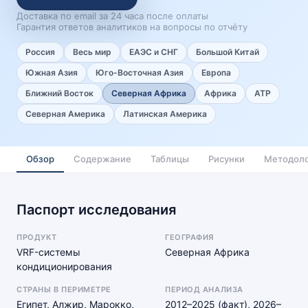
Доставка по email за 24 часа после оплаты
Гарантия ответов аналитиков на вопросы по отчёту
Россия
Весь мир
ЕАЭС и СНГ
Большой Китай
Южная Азия
Юго-Восточная Азия
Европа
Ближний Восток
Северная Африка
Африка
АТР
Северная Америка
Латинская Америка
Обзор
Содержание
Таблицы
Рисунки
Методоло
Паспорт исследования
ПРОДУКТ
ГЕОГРАФИЯ
VRF-системы
Северная Африка
кондиционирования
СТРАНЫ В ПЕРИМЕТРЕ
ПЕРИОД АНАЛИЗА
Египет, Алжир, Марокко,
2012–2025 (факт), 2026–