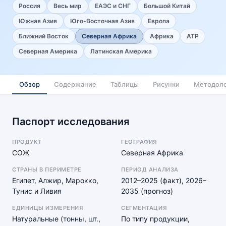
Россия
Весь мир
ЕАЭС и СНГ
Большой Китай
Южная Азия
Юго-Восточная Азия
Европа
Ближний Восток
Северная Африка
Африка
АТР
Северная Америка
Латинская Америка
Обзор
Содержание
Таблицы
Рисунки
Методоло
Паспорт исследования
ПРОДУКТ
ГЕОГРАФИЯ
СОЖ
Северная Африка
СТРАНЫ В ПЕРИМЕТРЕ
ПЕРИОД АНАЛИЗА
Египет, Алжир, Марокко,
2012–2025 (факт), 2026–
Тунис и Ливия
2035 (прогноз)
ЕДИНИЦЫ ИЗМЕРЕНИЯ
СЕГМЕНТАЦИЯ
Натуральные (тонны, шт.,
По типу продукции,