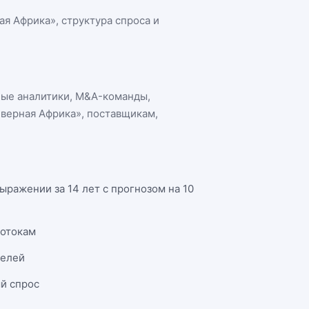
ая Африка»
, структура спроса и
ные аналитики, M&A-команды,
еверная Африка»
, поставщикам,
ражении за 14 лет с прогнозом на 10
потокам
телей
й спрос