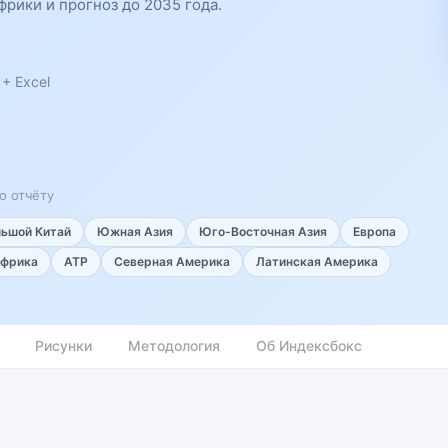
рики и прогноз до 2035 года.
+ Excel
о отчёту
льшой Китай
Южная Азия
Юго-Восточная Азия
Европа
фрика
АТР
Северная Америка
Латинская Америка
Рисунки
Методология
Об Индексбокс