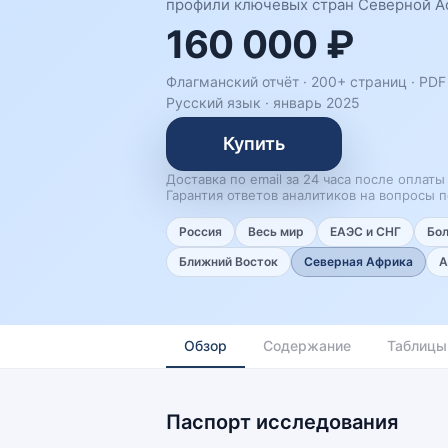
профили ключевых стран Северной Аф
160 000 ₽
Флагманский отчёт · 200+ страниц ·
PDF 
Русский язык
·
январь 2025
Купить
Доставка по email за 24 часа после оплаты
Гарантия ответов аналитиков на вопросы п
Россия
Весь мир
ЕАЭС и СНГ
Бо
Ближний Восток
Северная Африка
А
Обзор
Содержание
Таблицы
Паспорт исследования