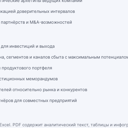
егические архетипы ведущих компаний
икацией доверительных интервалов
 партнёрств и M&A-возможностей
 для инвестиций и выхода
на, сегментов и каналов сбыта с максимальным потенциало
и продуктового портфеля
естиционных меморандумов
телей относительно рынка и конкурентов
нёров для совместных предприятий
Excel
. PDF содержит аналитический текст, таблицы и инфог