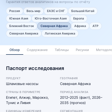
Гарантия ответов аналитиков на вопросы по отчёту
Россия
Весь мир
ЕАЭС и СНГ
Большой Китай
Южная Азия
Юго-Восточная Азия
Европа
Ближний Восток
Северная Африка
Африка
АТР
Северная Америка
Латинская Америка
Обзор
Содержание
Таблицы
Рисунки
Методоло
Паспорт исследования
ПРОДУКТ
ГЕОГРАФИЯ
Шламовые насосы
Северная Африка
СТРАНЫ В ПЕРИМЕТРЕ
ПЕРИОД АНАЛИЗА
Египет, Алжир, Марокко,
2012–2025 (факт), 2026–
Тунис и Ливия
2035 (прогноз)
ЕДИНИЦЫ ИЗМЕРЕНИЯ
СЕГМЕНТАЦИЯ