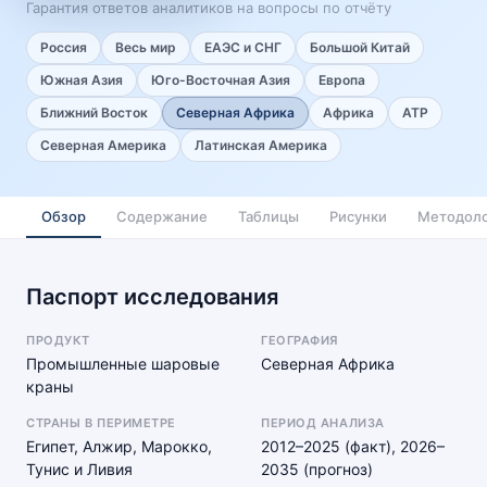
Гарантия ответов аналитиков на вопросы по отчёту
Россия
Весь мир
ЕАЭС и СНГ
Большой Китай
Южная Азия
Юго-Восточная Азия
Европа
Ближний Восток
Северная Африка
Африка
АТР
Северная Америка
Латинская Америка
Обзор
Содержание
Таблицы
Рисунки
Методоло
Паспорт исследования
ПРОДУКТ
ГЕОГРАФИЯ
Промышленные шаровые
Северная Африка
краны
СТРАНЫ В ПЕРИМЕТРЕ
ПЕРИОД АНАЛИЗА
Египет, Алжир, Марокко,
2012–2025 (факт), 2026–
Тунис и Ливия
2035 (прогноз)