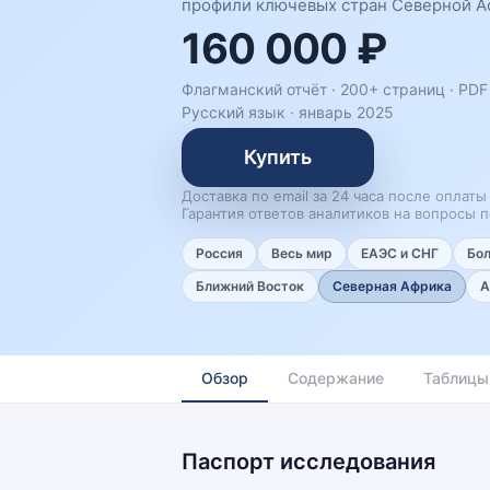
профили ключевых стран Северной Аф
160 000 ₽
Флагманский отчёт · 200+ страниц ·
PDF 
Русский язык
·
январь 2025
Купить
Доставка по email за 24 часа после оплаты
Гарантия ответов аналитиков на вопросы п
Россия
Весь мир
ЕАЭС и СНГ
Бо
Ближний Восток
Северная Африка
А
Обзор
Содержание
Таблицы
Паспорт исследования