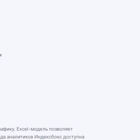
м
рафику. Excel-модель позволяет
нда аналитиков Индексбокс доступна