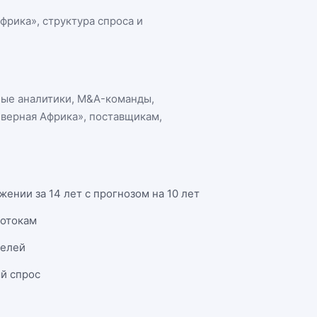
Африка»
, структура спроса и
ные аналитики, M&A-команды,
еверная Африка»
, поставщикам,
нии за 14 лет с прогнозом на 10 лет
потокам
телей
й спрос