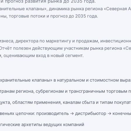
и прогноз развития рынка до 2035 года.
анительные клапаны
», динамика
рынка региона «Северная 
ны, торговые потоки и прогноз до 2035 года.
бизнеса, директора по маркетингу и продажам, инвестицион
n. Отчёт полезен действующим участникам
рынка региона «С
, оценивающим вход в новый сегмент.
хранительные клапаны» в натуральном и стоимостном выраже
странам региона, субрегионам и трансграничным торговым 
укта, областям применения, каналам сбыта и типам покупа
веньях цепочки: производитель → дистрибьютор → конечны
егические архетипы ведущих компаний