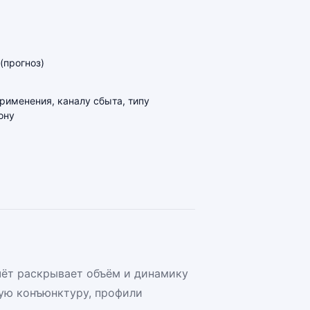
(прогноз)
применения, каналу сбыта, типу
ону
чёт раскрывает объём и динамику
ую конъюнктуру, профили