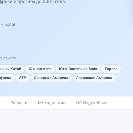
рики и прогноз до 2035 года.
+ Excel
о отчёту
льшой Китай
Южная Азия
Юго-Восточная Азия
Европа
фрика
АТР
Северная Америка
Латинская Америка
Рисунки
Методология
Об Индексбокс