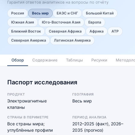
Гарантия ответов аналитиков на вопросы по отчёту
Россия
Весь мир
ЕАЭС и СНГ
Большой Китай
Южная Азия
Юго-Восточная Азия
Европа
Ближний Восток
Северная Африка
Африка
АТР
Северная Америка
Латинская Америка
Обзор
Содержание
Таблицы
Рисунки
Методоло
Паспорт исследования
ПРОДУКТ
ГЕОГРАФИЯ
Электромагнитные
Весь мир
клапаны
СТРАНЫ В ПЕРИМЕТРЕ
ПЕРИОД АНАЛИЗА
Все страны мира;
2012–2025 (факт), 2026–
углублённые профили
2035 (прогноз)