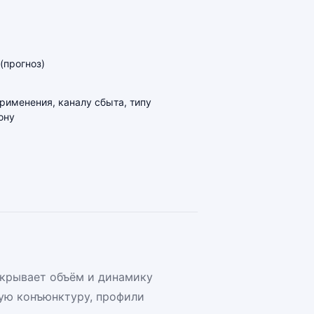
(прогноз)
применения, каналу сбыта, типу
ону
скрывает объём и динамику
ую конъюнктуру, профили