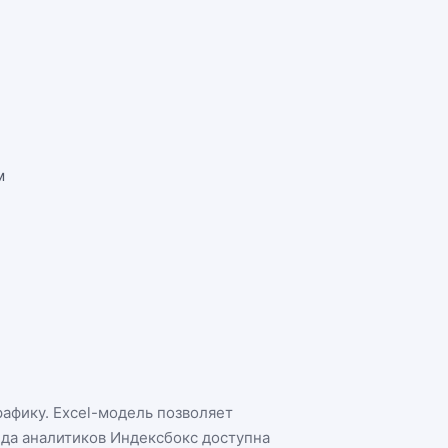
м
рафику. Excel-модель позволяет
нда аналитиков Индексбокс доступна