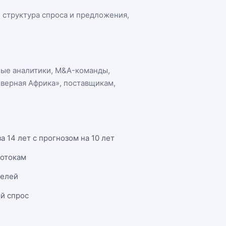
, структура спроса и предложения,
ные аналитики, M&A-команды,
еверная Африка»
, поставщикам,
 14 лет с прогнозом на 10 лет
потокам
телей
й спрос