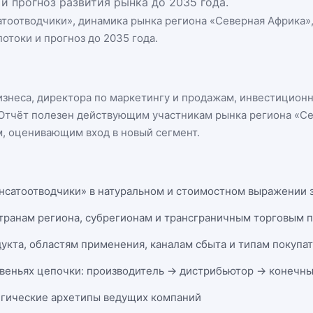
и прогноз развития рынка до 2035 года.
атоотводчики
», динамика
рынка региона «Северная Африка»
отоки и прогноз до 2035 года.
бизнеса, директора по маркетингу и продажам, инвестицион
n. Отчёт полезен действующим участникам
рынка региона «С
, оценивающим вход в новый сегмент.
нсатоотводчики» в натуральном и стоимостном выражении за
странам региона, субрегионам и трансграничным торговым 
укта, областям применения, каналам сбыта и типам покупа
веньях цепочки: производитель → дистрибьютор → конечны
егические архетипы ведущих компаний