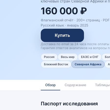
ключевых стран Северной Африки и п
160 000 ₽
Флагманский отчёт · 200+ страниц ·
PDF 
Русский язык
·
январь 2025
Купить
Доставка по email за 24 часа после оплаты
Гарантия ответов аналитиков на вопросы п
Россия
Весь мир
ЕАЭС и СНГ
Бо
Ближний Восток
Северная Африка
А
Обзор
Содержание
Таблицы
Паспорт исследования