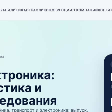
Ы
АНАЛИТИКА
ОТРАСЛИ
КОНФЕРЕНЦИИ
О КОМПАНИИ
КОНТА
ика
ктроника
:
стика и
ледования
ика, транспорт и электроника: выпуск,