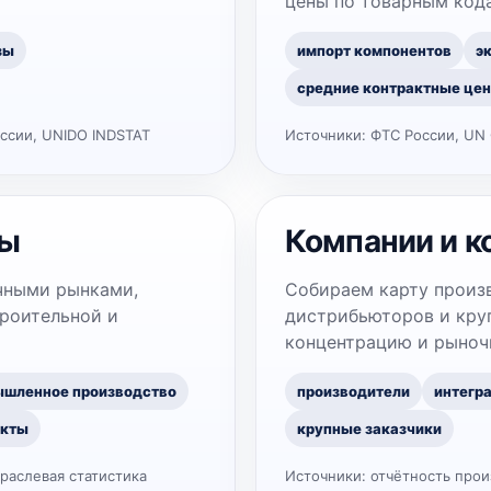
цены по товарным код
зы
импорт компонентов
э
средние контрактные це
ссии, UNIDO INDSTAT
Источники:
ФТС России, UN 
ры
Компании и к
чными рынками,
Собираем карту произ
троительной и
дистрибьюторов и круп
концентрацию и рыноч
шленное производство
производители
интегр
екты
крупные заказчики
траслевая статистика
Источники:
отчётность прои