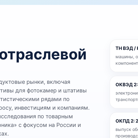
 отраслевой
ТН ВЭД /
машины, о
компонент
дуктовые рынки, включая
ОКВЭД 2
ктивы для фотокамер и штативы
электрони
атистическими рядами по
транспорт
просу, инвестициям и компаниям.
исследования по товарным
ОКПД 2
:
ника» с фокусом на России и
выпуск об
ах.
производ