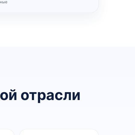
нные
ой отрасли