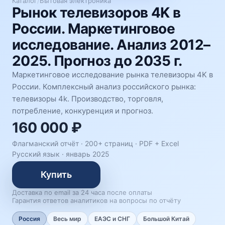
Каталог
/
Бытовая электроника
Рынок телевизоров 4K в
России. Маркетинговое
исследование. Анализ 2012–
2025. Прогноз до 2035 г.
Маркетинговое исследование рынка телевизоры 4K в
России. Комплексный анализ российского рынка:
телевизоры 4k. Производство, торговля,
потребление, конкуренция и прогноз.
160 000 ₽
Флагманский отчёт · 200+ страниц ·
PDF + Excel
Русский язык
·
январь 2025
Купить
Доставка по email за 24 часа после оплаты
Гарантия ответов аналитиков на вопросы по отчёту
Россия
Весь мир
ЕАЭС и СНГ
Большой Китай