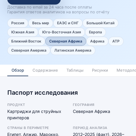
Доставка по email за 24 часа после оплаты
Гарантия ответов аналитиков на вопросы по отчёту
Россия
Весь мир
ЕАЭС и СНГ
Большой Китай
Южная Азия
Юго-Восточная Азия
Европа
Ближний Восток
Северная Африка
Африка
АТР
Северная Америка
Латинская Америка
Обзор
Содержание
Таблицы
Рисунки
Методоло
Паспорт исследования
ПРОДУКТ
ГЕОГРАФИЯ
Картриджи для струйных
Северная Африка
принтеров
СТРАНЫ В ПЕРИМЕТРЕ
ПЕРИОД АНАЛИЗА
Египет, Алжир, Марокко,
2012–2025 (факт), 2026–