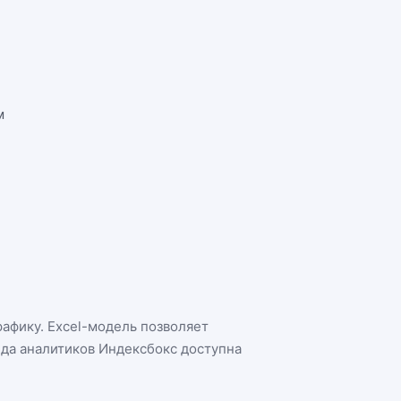
м
рафику. Excel-модель позволяет
нда аналитиков Индексбокс доступна