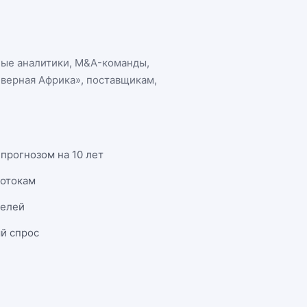
ные аналитики, M&A-команды,
еверная Африка»
, поставщикам,
прогнозом на 10 лет
потокам
телей
й спрос