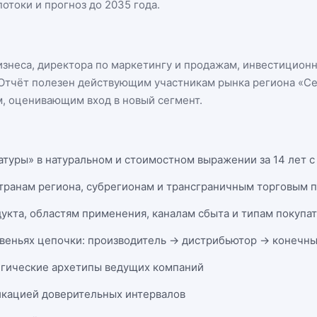
отоки и прогноз до 2035 года.
бизнеса, директора по маркетингу и продажам, инвестицион
n. Отчёт полезен действующим участникам
рынка региона «С
, оценивающим вход в новый сегмент.
атуры» в натуральном и стоимостном выражении за 14 лет с 
странам региона, субрегионам и трансграничным торговым 
укта, областям применения, каналам сбыта и типам покупа
веньях цепочки: производитель → дистрибьютор → конечны
егические архетипы ведущих компаний
икацией доверительных интервалов