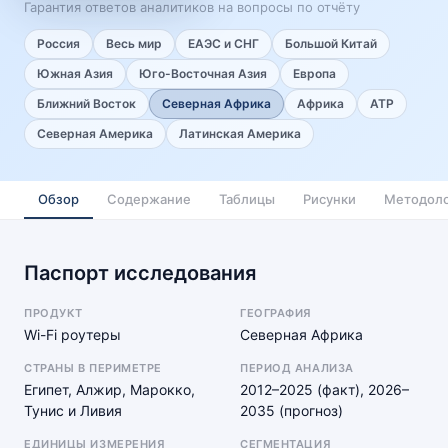
Гарантия ответов аналитиков на вопросы по отчёту
Россия
Весь мир
ЕАЭС и СНГ
Большой Китай
Южная Азия
Юго-Восточная Азия
Европа
Ближний Восток
Северная Африка
Африка
АТР
Северная Америка
Латинская Америка
Обзор
Содержание
Таблицы
Рисунки
Методоло
Паспорт исследования
ПРОДУКТ
ГЕОГРАФИЯ
Wi-Fi роутеры
Северная Африка
СТРАНЫ В ПЕРИМЕТРЕ
ПЕРИОД АНАЛИЗА
Египет, Алжир, Марокко,
2012–2025 (факт), 2026–
Тунис и Ливия
2035 (прогноз)
ЕДИНИЦЫ ИЗМЕРЕНИЯ
СЕГМЕНТАЦИЯ