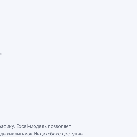
м
рафику. Excel-модель позволяет
нда аналитиков Индексбокс доступна