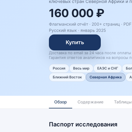
ключевых стран Северной Африки и п
160 000 ₽
Флагманский отчёт · 200+ страниц ·
PDF 
Русский язык
·
январь 2025
Купить
Доставка по email за 24 часа после оплаты
Гарантия ответов аналитиков на вопросы п
Россия
Весь мир
ЕАЭС и СНГ
Бо
Ближний Восток
Северная Африка
А
Обзор
Содержание
Таблицы
Паспорт исследования