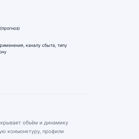
(прогноз)
применения, каналу сбыта, типу
ону
скрывает объём и динамику
ую конъюнктуру, профили