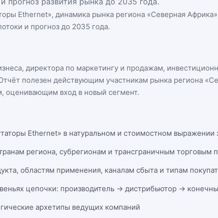
и прогноз развития рынка до 2035 года.
оры Ethernet
», динамика
рынка региона «Северная Африка»
отоки и прогноз до 2035 года.
бизнеса, директора по маркетингу и продажам, инвестицион
n. Отчёт полезен действующим участникам
рынка региона «С
, оценивающим вход в новый сегмент.
таторы Ethernet» в натуральном и стоимостном выражении за
странам региона, субрегионам и трансграничным торговым 
укта, областям применения, каналам сбыта и типам покупа
веньях цепочки: производитель → дистрибьютор → конечны
егические архетипы ведущих компаний