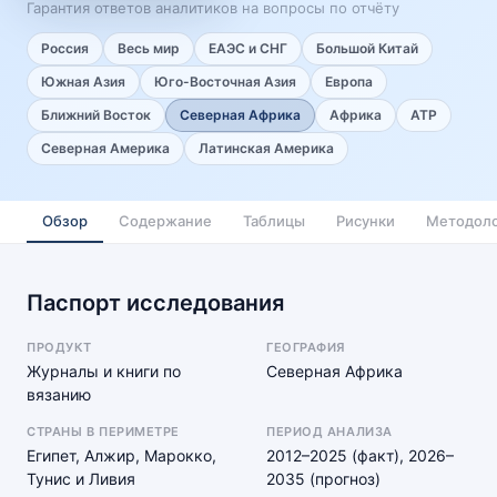
Гарантия ответов аналитиков на вопросы по отчёту
Россия
Весь мир
ЕАЭС и СНГ
Большой Китай
Южная Азия
Юго-Восточная Азия
Европа
Ближний Восток
Северная Африка
Африка
АТР
Северная Америка
Латинская Америка
Обзор
Содержание
Таблицы
Рисунки
Методоло
Паспорт исследования
ПРОДУКТ
ГЕОГРАФИЯ
Журналы и книги по
Северная Африка
вязанию
СТРАНЫ В ПЕРИМЕТРЕ
ПЕРИОД АНАЛИЗА
Египет, Алжир, Марокко,
2012–2025 (факт), 2026–
Тунис и Ливия
2035 (прогноз)