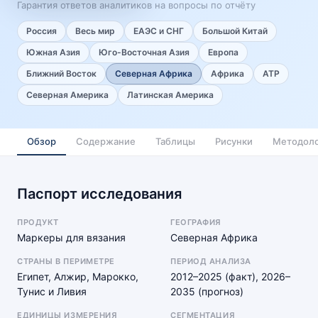
Гарантия ответов аналитиков на вопросы по отчёту
Россия
Весь мир
ЕАЭС и СНГ
Большой Китай
Южная Азия
Юго-Восточная Азия
Европа
Ближний Восток
Северная Африка
Африка
АТР
Северная Америка
Латинская Америка
Обзор
Содержание
Таблицы
Рисунки
Методоло
Паспорт исследования
ПРОДУКТ
ГЕОГРАФИЯ
Маркеры для вязания
Северная Африка
СТРАНЫ В ПЕРИМЕТРЕ
ПЕРИОД АНАЛИЗА
Египет, Алжир, Марокко,
2012–2025 (факт), 2026–
Тунис и Ливия
2035 (прогноз)
ЕДИНИЦЫ ИЗМЕРЕНИЯ
СЕГМЕНТАЦИЯ