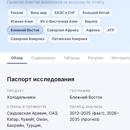
Гарантия ответов аналитиков на вопросы по отчёту
Россия
Весь мир
ЕАЭС и СНГ
Большой Китай
Южная Азия
Юго-Восточная Азия
Европа
Ближний Восток
Северная Африка
Африка
АТР
Северная Америка
Латинская Америка
Обзор
Содержание
Таблицы
Рисунки
Методоло
Паспорт исследования
ПРОДУКТ
ГЕОГРАФИЯ
Холодильники
Ближний Восток
СТРАНЫ В ПЕРИМЕТРЕ
ПЕРИОД АНАЛИЗА
Саудовская Аравия, ОАЭ,
2012–2025 (факт), 2026–
Катар, Кувейт, Оман,
2035 (прогноз)
Бахрейн, Турция,