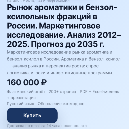
Каталог
/
Нефть, газ и нефтехимия
Рынок ароматики и бензол-
ксилольных фракций в
России. Маркетинговое
исследование. Анализ 2012–
2025. Прогноз до 2035 г.
Маркетинговое исследование рынка ароматика и
бензол-ксилол в России. Ароматика и бензол-ксилол
— анализ рынка и перспектив роста: спрос,
логистика, игроки и инвестиционные программы.
160 000 ₽
Флагманский отчёт · 200+ страниц ·
PDF + Excel-модель
+ презентация
Русский язык
·
Обновление ежегодное
Купить
Доставка по email за 24 часа после оплаты