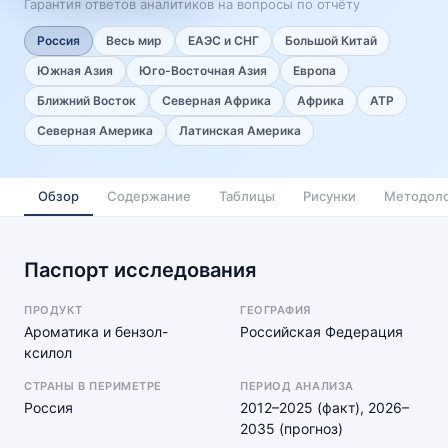
Гарантия ответов аналитиков на вопросы по отчёту
Россия
Весь мир
ЕАЭС и СНГ
Большой Китай
Южная Азия
Юго-Восточная Азия
Европа
Ближний Восток
Северная Африка
Африка
АТР
Северная Америка
Латинская Америка
Обзор
Содержание
Таблицы
Рисунки
Методоло
Паспорт исследования
ПРОДУКТ
ГЕОГРАФИЯ
Ароматика и бензол-
Российская Федерация
ксилол
СТРАНЫ В ПЕРИМЕТРЕ
ПЕРИОД АНАЛИЗА
Россия
2012–2025 (факт), 2026–
2035 (прогноз)