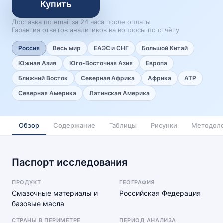
Купить
Доставка по email за 24 часа после оплаты
Гарантия ответов аналитиков на вопросы по отчёту
Россия
Весь мир
ЕАЭС и СНГ
Большой Китай
Южная Азия
Юго-Восточная Азия
Европа
Ближний Восток
Северная Африка
Африка
АТР
Северная Америка
Латинская Америка
Обзор
Содержание
Таблицы
Рисунки
Методоло
Паспорт исследования
ПРОДУКТ
ГЕОГРАФИЯ
Смазочные материалы и
Российская Федерация
базовые масла
СТРАНЫ В ПЕРИМЕТРЕ
ПЕРИОД АНАЛИЗА