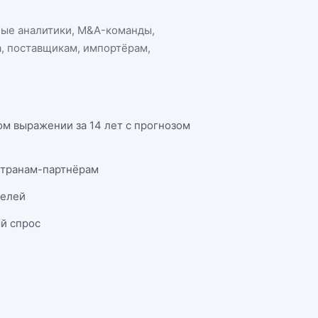
ные аналитики, M&A-команды,
а
, поставщикам, импортёрам,
м выражении за 14 лет с прогнозом
странам-партнёрам
телей
й спрос