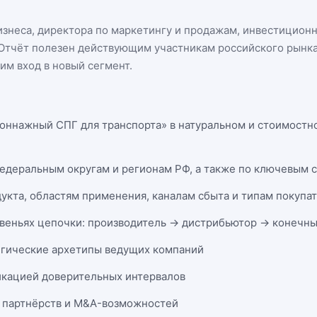
бизнеса, директора по маркетингу и продажам, инвестицион
n. Отчёт полезен действующим участникам
российского рынк
м вход в новый сегмент.
оннажный СПГ для транспорта» в натуральном и стоимостно
федеральным округам и регионам РФ, а также по ключевым 
укта, областям применения, каналам сбыта и типам покупа
веньях цепочки: производитель → дистрибьютор → конечны
егические архетипы ведущих компаний
икацией доверительных интервалов
 партнёрств и M&A-возможностей