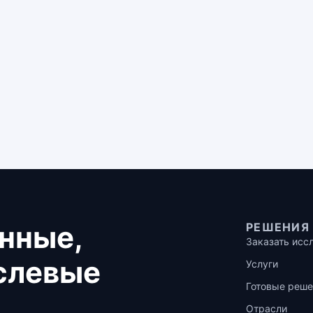
нные,
РЕШЕНИЯ
Заказать исс
аслевые
Услуги
Готовые реше
Отрасли