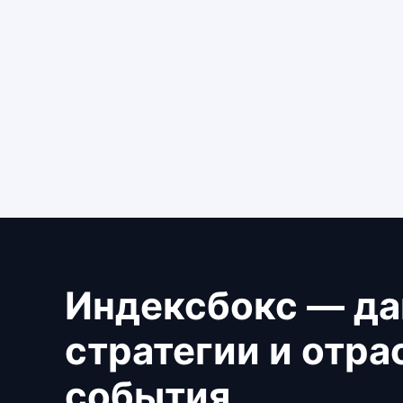
Индексбокс — да
стратегии и отр
события