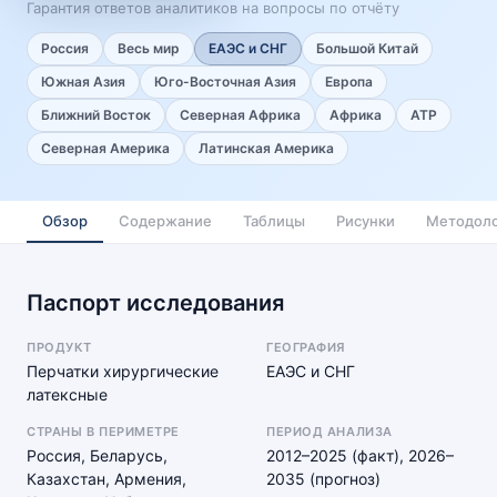
Гарантия ответов аналитиков на вопросы по отчёту
Россия
Весь мир
ЕАЭС и СНГ
Большой Китай
Южная Азия
Юго-Восточная Азия
Европа
Ближний Восток
Северная Африка
Африка
АТР
Северная Америка
Латинская Америка
Обзор
Содержание
Таблицы
Рисунки
Методоло
Паспорт исследования
ПРОДУКТ
ГЕОГРАФИЯ
Перчатки хирургические
ЕАЭС и СНГ
латексные
СТРАНЫ В ПЕРИМЕТРЕ
ПЕРИОД АНАЛИЗА
Россия, Беларусь,
2012–2025 (факт), 2026–
Казахстан, Армения,
2035 (прогноз)