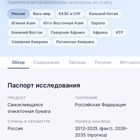
Гарантия ответов аналитиков на вопросы по отчёту
Россия
Весь мир
ЕАЭС и СНГ
Большой Китай
Южная Азия
Юго-Восточная Азия
Европа
Ближний Восток
Северная Африка
Африка
АТР
Северная Америка
Латинская Америка
Обзор
Содержание
Таблицы
Рисунки
Методоло
Паспорт исследования
ПРОДУКТ
ГЕОГРАФИЯ
Самоклеящаяся
Российская Федерация
этикеточная бумага
СТРАНЫ В ПЕРИМЕТРЕ
ПЕРИОД АНАЛИЗА
Россия
2012–2025 (факт), 2026–
2035 (прогноз)