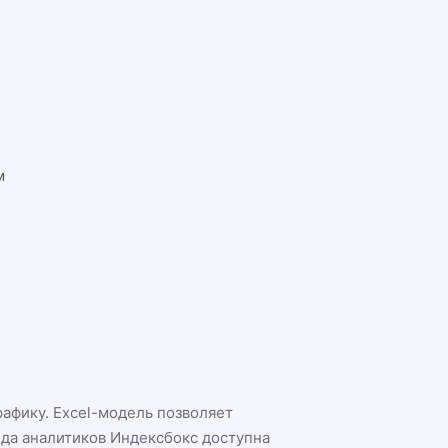
м
рафику. Excel-модель позволяет
нда аналитиков Индексбокс доступна