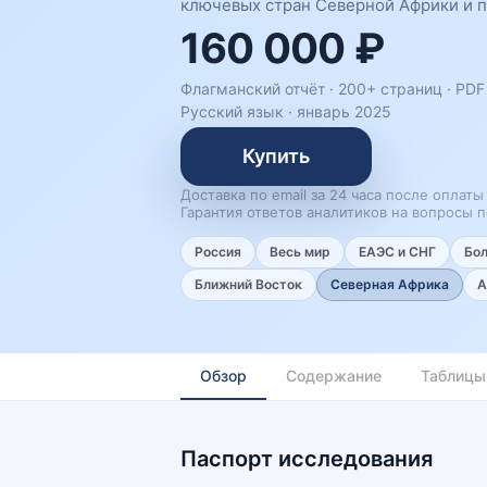
ключевых стран Северной Африки и п
160 000 ₽
Флагманский отчёт · 200+ страниц ·
PDF 
Русский язык
·
январь 2025
Купить
Доставка по email за 24 часа после оплаты
Гарантия ответов аналитиков на вопросы п
Россия
Весь мир
ЕАЭС и СНГ
Бо
Ближний Восток
Северная Африка
А
Обзор
Содержание
Таблицы
Паспорт исследования