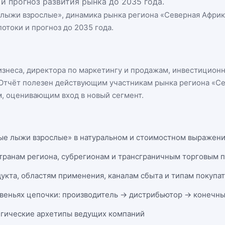
и прогноз развития рынка до 2035 года.
 лыжи взрослые
», динамика
рынка региона «Северная Африк
отоки и прогноз до 2035 года.
бизнеса, директора по маркетингу и продажам, инвестицион
n. Отчёт полезен действующим участникам
рынка региона «С
, оценивающим вход в новый сегмент.
ые лыжи взрослые» в натуральном и стоимостном выражении 
странам региона, субрегионам и трансграничным торговым 
укта, областям применения, каналам сбыта и типам покупа
веньях цепочки: производитель → дистрибьютор → конечны
егические архетипы ведущих компаний