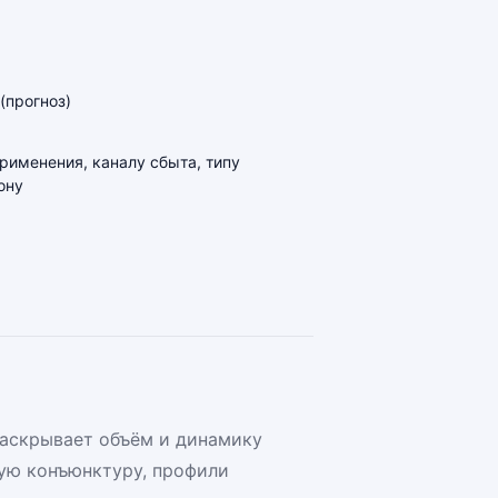
(прогноз)
применения, каналу сбыта, типу
ону
раскрывает объём и динамику
ую конъюнктуру, профили