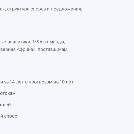
а»
, структура спроса и предложения,
ные аналитики, M&A-команды,
еверная Африка»
, поставщикам,
за 14 лет с прогнозом на 10 лет
потокам
телей
й спрос