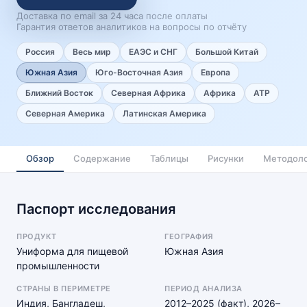
Доставка по email за 24 часа после оплаты
Гарантия ответов аналитиков на вопросы по отчёту
Россия
Весь мир
ЕАЭС и СНГ
Большой Китай
Южная Азия
Юго-Восточная Азия
Европа
Ближний Восток
Северная Африка
Африка
АТР
Северная Америка
Латинская Америка
Обзор
Содержание
Таблицы
Рисунки
Методоло
Паспорт исследования
ПРОДУКТ
ГЕОГРАФИЯ
Униформа для пищевой
Южная Азия
промышленности
СТРАНЫ В ПЕРИМЕТРЕ
ПЕРИОД АНАЛИЗА
Индия, Бангладеш,
2012–2025 (факт), 2026–