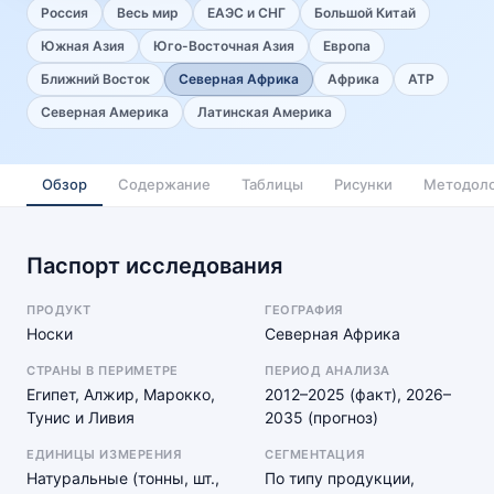
Россия
Весь мир
ЕАЭС и СНГ
Большой Китай
Южная Азия
Юго-Восточная Азия
Европа
Ближний Восток
Северная Африка
Африка
АТР
Северная Америка
Латинская Америка
Обзор
Содержание
Таблицы
Рисунки
Методоло
Паспорт исследования
ПРОДУКТ
ГЕОГРАФИЯ
Носки
Северная Африка
СТРАНЫ В ПЕРИМЕТРЕ
ПЕРИОД АНАЛИЗА
Египет, Алжир, Марокко,
2012–2025 (факт), 2026–
Тунис и Ливия
2035 (прогноз)
ЕДИНИЦЫ ИЗМЕРЕНИЯ
СЕГМЕНТАЦИЯ
Натуральные (тонны, шт.,
По типу продукции,