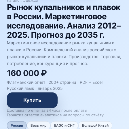
Каталог
/
Одежда
Рынок купальников и плавок
в России. Маркетинговое
исследование. Анализ 2012–
2025. Прогноз до 2035 г.
Маркетинговое исследование рынка купальники и
плавки в России. Комплексный анализ российского
рынка: купальники и плавки. Производство, торговля,
потребление, конкуренция и прогноз.
160 000 ₽
Флагманский отчёт · 200+ страниц ·
PDF + Excel
Русский язык
·
январь 2025
Купить
Доставка по email за 24 часа после оплаты
Гарантия ответов аналитиков на вопросы по отчёту
Россия
Весь мир
ЕАЭС и СНГ
Большой Китай