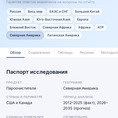
Гарантия ответов аналитиков на вопросы по отчёту
Россия
Весь мир
ЕАЭС и СНГ
Большой Китай
Южная Азия
Юго-Восточная Азия
Европа
Ближний Восток
Северная Африка
Африка
АТР
Северная Америка
Латинская Америка
Обзор
Содержание
Таблицы
Рисунки
Методоло
Паспорт исследования
ПРОДУКТ
ГЕОГРАФИЯ
Пароочистители
Северная Америка
СТРАНЫ В ПЕРИМЕТРЕ
ПЕРИОД АНАЛИЗА
США и Канада
2012–2025 (факт), 2026–
2035 (прогноз)
ЕДИНИЦЫ ИЗМЕРЕНИЯ
СЕГМЕНТАЦИЯ