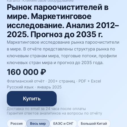
Каталог
/
Клининговое оборудование
Рынок пароочистителей в
мире. Маркетинговое
исследование. Анализ 2012–
2025. Прогноз до 2035 г.
Маркетинговое исследование рынка пароочистители
в мире. В отчёте представлены структура рынка по
ключевым странам мира, торговые потоки, профили
ключевых стран мира и прогноз до 2035 года.
160 000 ₽
Флагманский отчёт · 200+ страниц ·
PDF + Excel
Русский язык
·
январь 2025
Купить
Доставка по email за 24 часа после оплаты
Гарантия ответов аналитиков на вопросы по отчёту
Россия
Весь мир
ЕАЭС и СНГ
Большой Китай